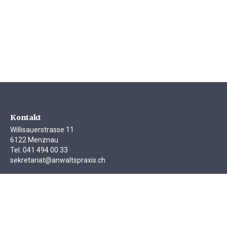
Kontakt
Willisauerstrasse 11
6122 Menznau
Tel.
041 494 00 33
sekretariat@anwaltspraxis.ch
Impressum
Datenschutz Website
Datenschutz Mandate