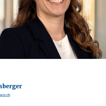
nberger
xis.ch